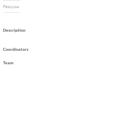
Pesquisa
Description
Coordinators
Team
Publications
Federal University of Ceará
Department of Architecture and Urbanism
and Design
Avenida da Universidade 2890
Fortaleza, Ceará, Brazil