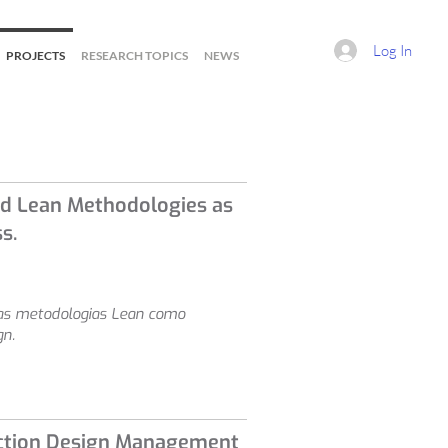
Log In
PROJECTS
RESEARCH TOPICS
NEWS
nd Lean Methodologies as
s.
as metodologias Lean como
gn.
ruction Design Management