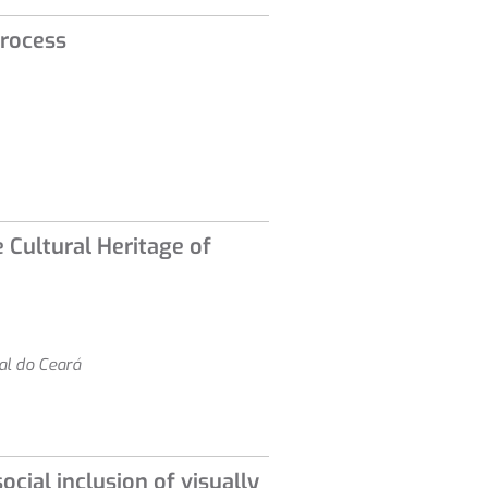
process
 Cultural Heritage of
al do Ceará
ocial inclusion of visually