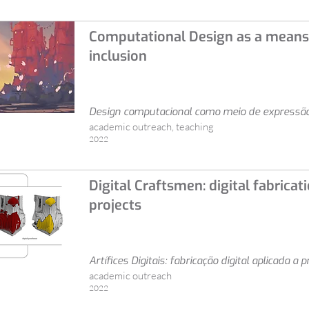
Computational Design as a means 
inclusion
Design computacional como meio de expressão a
academic outreach, teaching
2022
Digital Craftsmen: digital fabricat
projects
Artífices Digitais: fabricação digital aplicada a 
academic outreach
2022